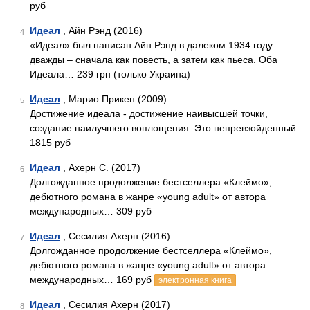
руб
Идеал
, Айн Рэнд (2016)
4
«Идеал» был написан Айн Рэнд в далеком 1934 году
дважды – сначала как повесть, а затем как пьеса. Оба
Идеала… 239 грн (только Украина)
Идеал
, Марио Прикен (2009)
5
Достижение идеала - достижение наивысшей точки,
создание наилучшего воплощения. Это непревзойденный…
1815 руб
Идеал
, Ахерн С. (2017)
6
Долгожданное продолжение бестселлера «Клеймо»,
дебютного романа в жанре «young adult» от автора
международных… 309 руб
Идеал
, Сесилия Ахерн (2016)
7
Долгожданное продолжение бестселлера «Клеймо»,
дебютного романа в жанре «young adult» от автора
международных… 169 руб
электронная книга
Идеал
, Сесилия Ахерн (2017)
8