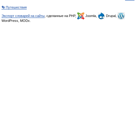
👣 Путешествия
Экспорт словарей на сайты
, сделанные на PHP,
Joomla,
Drupal,
WordPress, MODx.