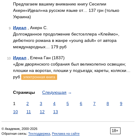
Предлагаем вашему вниманию книгу Сесилии
Ахерн«Идеал»на русском языке от… 137 грн (только
Украина)
Идеал
, Ахерн С.
9
Долгожданное продолжение бестселлера «Клеймо»,
дебютного романа в жанре «young adult» от автора
международных… 179 руб
Идеал
, Елена Ган (1837)
10
«Дом дворянского собрания был великолепно освещен;
плошки на воротах, плошки у подъезда; кареты, коляски…
руб
электронная книга
Страницы
Следующая
→
1
2
3
4
5
6
7
8
9
10
11
12
13
© Академик, 2000-2026
18+
Обратная связь:
Техподдержка
,
Реклама на сайте